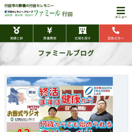
行田市の葬儀の行田セレモニー
行田
メニュー
実績と絆
葬儀費用
式場を探す
至急の方へ
ファミールブログ