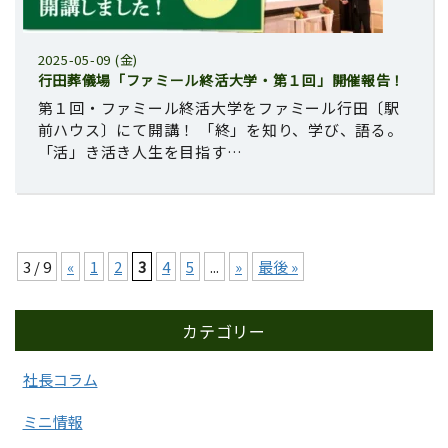
2025-05-09 (金)
行田葬儀場「ファミール終活大学・第１回」開催報告！
第１回・ファミール終活大学をファミール行田〔駅
前ハウス〕にて開講！ 「終」を知り、学び、語る。
「活」き活き人生を目指す…
3 / 9
«
1
2
3
4
5
...
»
最後 »
カテゴリー
社長コラム
ミニ情報