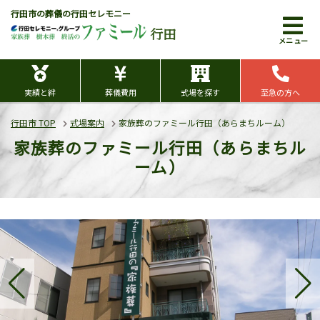
行田市の葬儀の行田セレモニー
行田
メニュー
実績と絆
葬儀費用
式場を探す
至急の方へ
行田市 TOP
式場案内
家族葬のファミール行田（あらまちルーム）
家族葬のファミール行田（あらまちル
ーム）