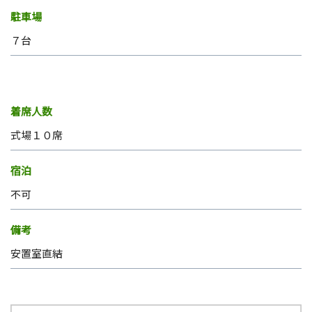
駐車場
７台
着席人数
式場１０席
宿泊
不可
備考
安置室直結