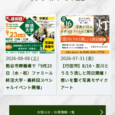
2026-08-08 (土)
2026-07-31 (金)
熊谷市葬儀場で「9月23
【行田市】8/16・忍川と
日（水・祝）ファミール
うろう流しと同日開催！
終活大学・最終回スペシ
想いを繋ぐ写真モザイク
ャルイベント開催」
アート
お知らせ・お得情報 一覧