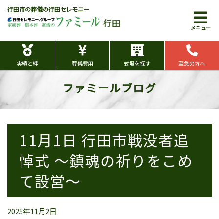
行田市の葬儀の行田セレモニー
行田
メニュー
実績と絆
葬儀費用
式場を探す
至急の方へ
ファミールブログ
11月1日 行田市戦没者追
悼式 ～鎮魂の祈りをこめ
て設営～
2025年11月2日