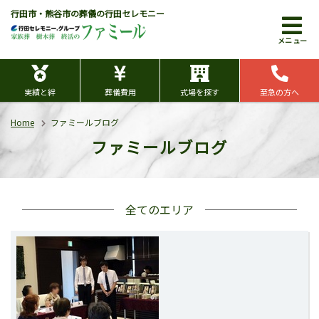
行田市・熊谷市の葬儀の行田セレモニー
メニュー
実績と絆
葬儀費用
式場を探す
至急の方へ
Home
ファミールブログ
ファミールブログ
全てのエリア