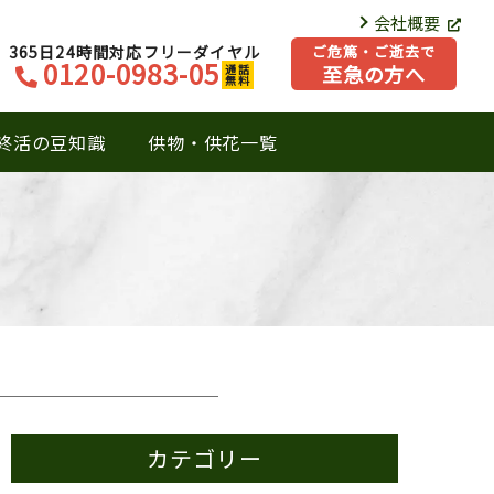
会社概要
365日24時間対応フリーダイヤル
ご危篤・ご逝去で
0120-0983-05
至急の方へ
通話
無料
終活の豆知識
供物・供花一覧
カテゴリー