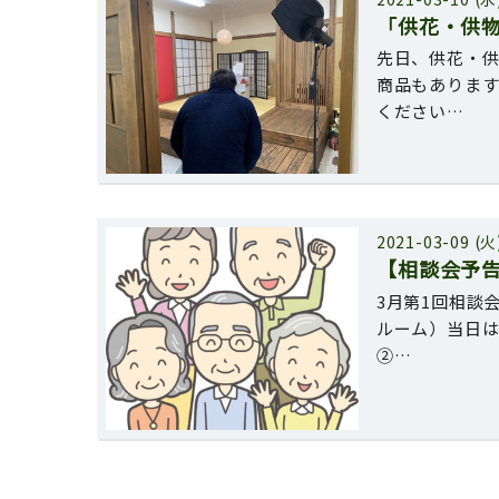
「供花・供
先日、供花・
商品もありま
ください…
2021-03-09 (火
【相談会予告
3月第1回相談
ルーム）当日
②…