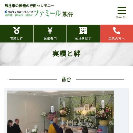
熊谷市の葬儀の行田セレモニー
熊谷
メニュー
実績と絆
葬儀費用
式場を探す
至急の方へ
実績と絆
熊谷