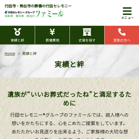
行田市・熊谷市の葬儀の行田セレモニー
メニュー
実績と絆
葬儀費用
式場を探す
至急の方へ
Home
実績と絆
実績と絆
遺族が“いいお葬式だったね”と満足するた
めに
行田セレモニー®グループのファミールでは、故人様への
想いをかたちにする、心をこめたご提案をしています。
あたたかいお見送りを出来るよう、ご家族様の大切な想