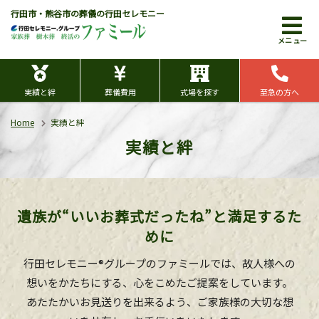
行田市・熊谷市の葬儀の行田セレモニー
メニュー
実績と絆
葬儀費用
式場を探す
至急の方へ
Home
実績と絆
実績と絆
遺族が“いいお葬式だったね”と満足するた
めに
行田セレモニー®グループのファミールでは、故人様への
想いをかたちにする、心をこめたご提案をしています。
あたたかいお見送りを出来るよう、ご家族様の大切な想