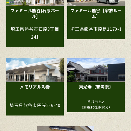
ファミール熊谷[石原ホー
ファミール熊谷［家族ルー
ル]
ム］
埼玉県熊谷市石原3丁目
埼玉県熊谷市原島1170-1
241
メモリアル彩雲
東光寺
〔曹洞宗〕
熊谷市上之
埼玉県熊谷市円光2-9-40
（熊谷駅 徒歩30分）