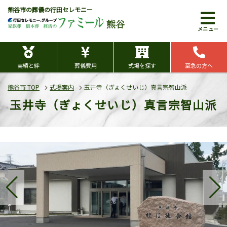
熊谷市の葬儀の行田セレモニー
熊谷
メニュー
実績と絆
葬儀費用
式場を探す
至急の方へ
熊谷市 TOP
式場案内
玉井寺（ぎょくせいじ）真言宗智山派
玉井寺（ぎょくせいじ）真言宗智山派