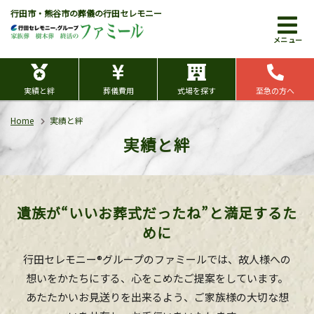
行田市・熊谷市の葬儀の行田セレモニー
メニュー
実績と絆
葬儀費用
式場を探す
至急の方へ
Home
実績と絆
実績と絆
遺族が“いいお葬式だったね”と満足するた
めに
行田セレモニー®グループのファミールでは、故人様への
想いをかたちにする、心をこめたご提案をしています。
あたたかいお見送りを出来るよう、ご家族様の大切な想