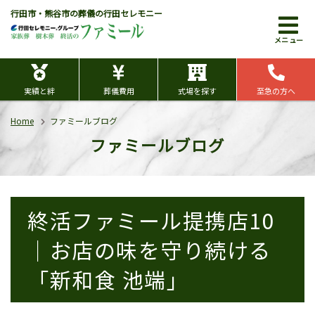
行田市・熊谷市の葬儀の行田セレモニー
メニュー
実績と絆
葬儀費用
式場を探す
至急の方へ
Home
ファミールブログ
ファミールブログ
終活ファミール提携店10
｜お店の味を守り続ける
「新和食 池端」