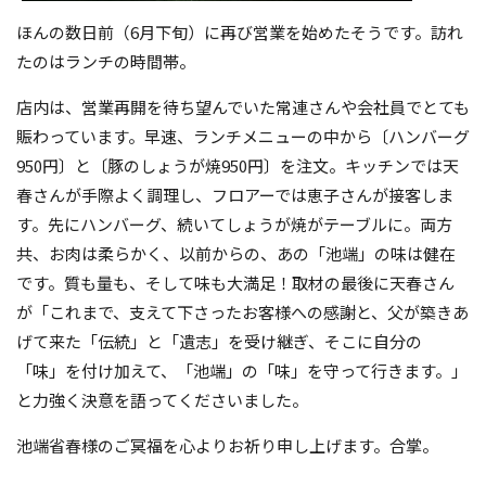
ほんの数日前（6月下旬）に再び営業を始めたそうです。訪れ
たのはランチの時間帯。
店内は、営業再開を待ち望んでいた常連さんや会社員でとても
賑わっています。早速、ランチメニューの中から〔ハンバーグ
950円〕と〔豚のしょうが焼950円〕を注文。キッチンでは天
春さんが手際よく調理し、フロアーでは恵子さんが接客しま
す。先にハンバーグ、続いてしょうが焼がテーブルに。両方
共、お肉は柔らかく、以前からの、あの「池端」の味は健在
です。質も量も、そして味も大満足！取材の最後に天春さん
が「これまで、支えて下さったお客様への感謝と、父が築きあ
げて来た「伝統」と「遺志」を受け継ぎ、そこに自分の
「味」を付け加えて、「池端」の「味」を守って行きます。」
と力強く決意を語ってくださいました。
池端省春様のご冥福を心よりお祈り申し上げます。合掌。