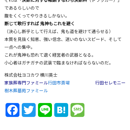
であるらしいので
腹をくくってやりきるしかない。
断じて敢行すれば 鬼神もこれを避く
（決心し断乎として行えば、鬼も道を避けて通らせる）
本質を見抜く知恵、強い信念、迷いのないスピード、そして
一点への集中。
これが鬼神も恐れて退く経営者の武器となる。
小心者はガチガチの武装で臨まなければならないのだ。
株式会社ヨコカワ 横川英士
家族葬専門ファミール
行田市斎場
行田セレモニー
樹木葬墓苑ファミール
Facebook
Twitter
Line
Hatena
Message