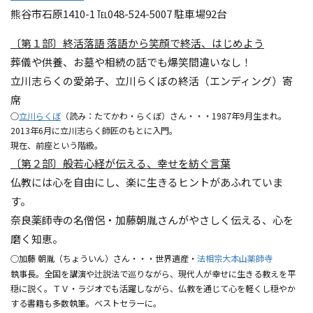
熊谷市石原1410-1 ℡048-524-5007 駐車場92台
〔第１部〕終活落語 落語から笑顔で終活、はじめよう
葬儀や供養、お墓や相続の話でも爆笑間違いなし！
立川志らくの愛弟子、立川らくぼの終活（エンディング）寄
席
○
立川らくぼ
（読み：たてかわ・らくぼ）さん・・・1987年9月生まれ。
2013年6月に立川志らく師匠のもとに入門。
現在、前座という階級。
〔第２部〕般若心経が伝える、幸せを紡ぐ言葉
仏教には心を自由にし、楽に生きるヒントがあふれていま
す。
奈良薬師寺の名僧侶・加藤朝胤さんがやさしく伝える、心を
磨く知恵。
○加藤 朝胤（ちょういん）さん・・・世界遺産・
法相宗大本山薬師寺
執事長。全国を講演や辻説法で巡りながら、現代人が幸せに生きる教えを平
穏に説く。ＴＶ・ラジオでも活躍しながら、仏教を通じて心を軽くし穏やか
する書籍も多数執筆。ベストセラーに。