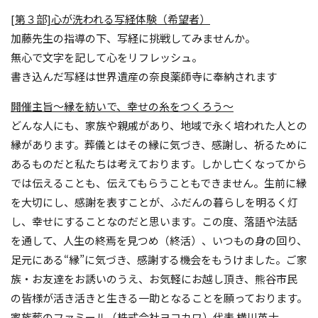
[第３部]心が洗われる写経体験（希望者）
加藤先生の指導の下、写経に挑戦してみませんか。
無心で文字を記して心をリフレッシュ。
書き込んだ写経は世界遺産の奈良薬師寺に奉納されます
開催主旨～縁を紡いで、幸せの糸をつくろう～
どんな人にも、家族や親戚があり、地域で永く培われた人との
縁があります。葬儀とはその縁に気づき、感謝し、祈るために
あるものだと私たちは考えております。しかし亡くなってから
では伝えることも、伝えてもらうこともできません。生前に縁
を大切にし、感謝を表すことが、ふだんの暮らしを明るく灯
し、幸せにすることなのだと思います。この度、落語や法話
を通して、人生の終焉を見つめ（終活）、いつもの身の回り、
足元にある“縁”に気づき、感謝する機会をもうけました。ご家
族・お友達をお誘いのうえ、お気軽にお越し頂き、熊谷市民
の皆様が活き活きと生きる一助となることを願っております。
家族葬のファミール（株式会社ヨコカワ）代表 横川英士