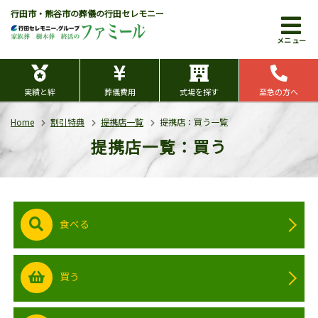
行田市・熊谷市の葬儀の行田セレモニー
メニュー
実績と絆
葬儀費用
式場を探す
至急の方へ
Home
割引特典
提携店一覧
提携店：買う一覧
提携店一覧：買う
食べる
買う