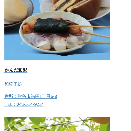
かんだ和彩
和菓子処
住所：熊谷市箱田1丁目6-8
TEL：048-514-9214