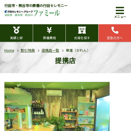
行田市・熊谷市の葬儀の行田セレモニー
メニュー
実績と絆
葬儀費用
式場を探す
至急の方へ
Home
割引特典
提携店一覧
華蓮（かれん）
提携店