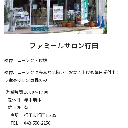
ファミールサロン行田
線香・ローソク・位牌
線香、ローソクは豊富な品揃い。お焚き上げも毎日受付中！
※金券はレジ商品のみ
営業時間
10:00～17:00
定休日
年中無休
駐車場
有
住所
行田市行田11-35
TEL
048-556-2256