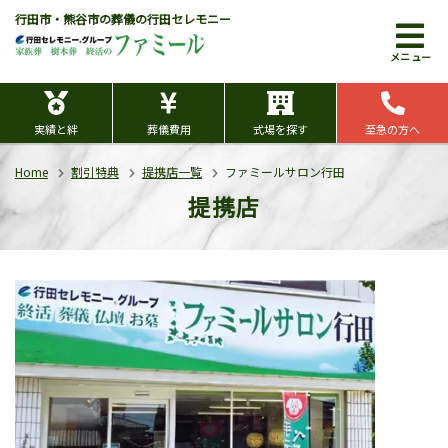
行田市・熊谷市の葬儀の行田セレモニー
メニュー
実績と絆
葬儀費用
式場を探す
至急の方へ
Home
割引特典
提携店一覧
ファミールサロン行田
提携店