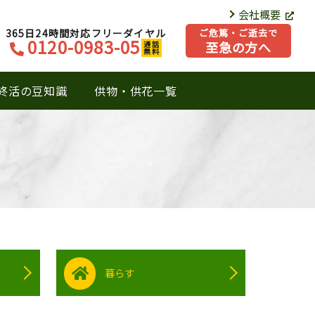
会社概要
365日24時間対応フリーダイヤル
ご危篤・ご逝去で
0120-0983-05
至急の方へ
通話
無料
終活の豆知識
供物・供花一覧
暮らす