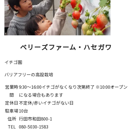
ベリーズファーム・ハセガワ
イチゴ園
バリアフリーの高設栽培
営業時
9:30～16:00イチゴがなくなり次第終了 ※10:00オープン
間
になる場合もあります
定休日
不定休/赤いイチゴがない日
駐車場
10台
住所
行田市和田800-1
TEL
080-5030-1583