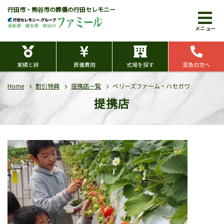
行田市・熊谷市の葬儀の行田セレモニー
メニュー
実績と絆
葬儀費用
式場を探す
至急の方へ
Home
割引特典
提携店一覧
ベリーズファーム・ハセガワ
提携店