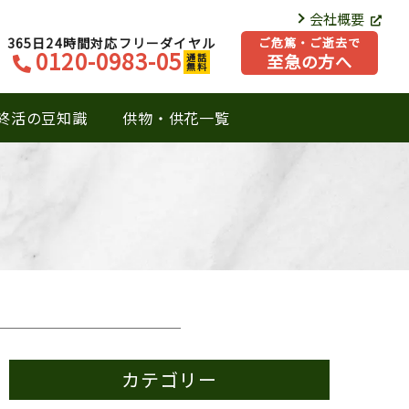
会社概要
365日24時間対応フリーダイヤル
ご危篤・ご逝去で
0120-0983-05
至急の方へ
通話
無料
終活の豆知識
供物・供花一覧
カテゴリー