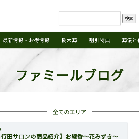
検索
最新情報・お得情報
樹木葬
割引特典
葬儀と
ファミールブログ
全てのエリア
)
ル行田サロンの商品紹介】お線香〜花みずき〜