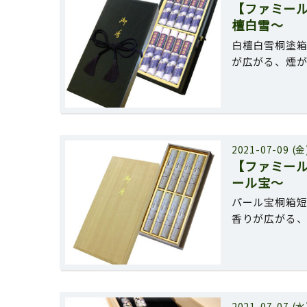
【ファミー
檀白雪〜
白檀白雪桐塗箱
が広がる、煙
2021-07-09 (金
【ファミー
ール宝〜
パール宝桐箱短
香りが広がる
2021-07-07 (水