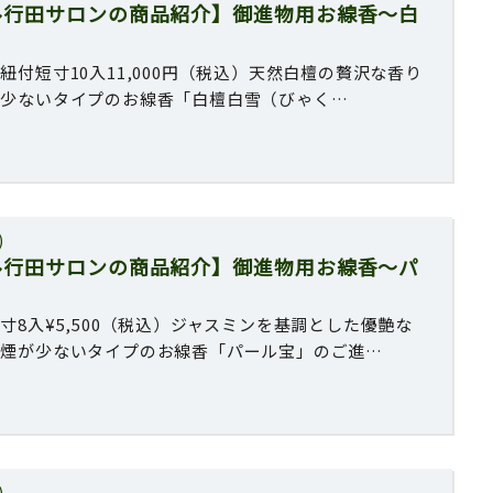
ル行田サロンの商品紹介】御進物用お線香〜白
紐付短寸10入11,000円（税込）天然白檀の贅沢な香り
が少ないタイプのお線香「白檀白雪（びゃく…
)
ル行田サロンの商品紹介】御進物用お線香〜パ
寸8入¥5,500（税込）ジャスミンを基調とした優艶な
、煙が少ないタイプのお線香「パール宝」のご進…
)