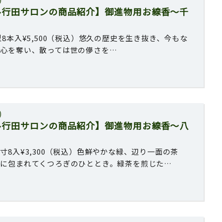
ル行田サロンの商品紹介】御進物用お線香〜千
8本入¥5,500（税込）悠久の歴史を生き抜き、今もな
の心を奪い、散っては世の儚さを…
)
ル行田サロンの商品紹介】御進物用お線香〜八
寸8入¥3,300（税込）色鮮やかな緑、辺り一面の茶
りに包まれてくつろぎのひととき。緑茶を煎じた…