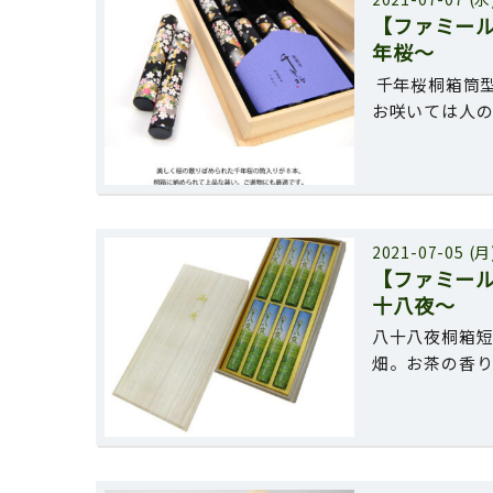
【ファミー
年桜〜
千年桜桐箱筒型
お咲いては人
2021-07-05 (月
【ファミー
十八夜〜
八十八夜桐箱短
畑。お茶の香