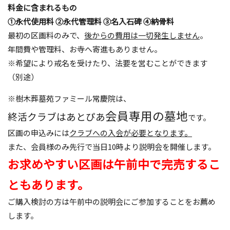
料金に含まれるもの
①永代使用料 ②永代管理料 ③名入石碑 ④納骨
料
最初の区画料のみで、
後からの費用は一切発生しません
。
年間費や管理料、お寺へ寄進もありません。
※希望により戒名を受けたり、法要を営むことができます
（別途）
※樹木葬墓苑ファミール常慶院は、
会員専用の墓地
終活クラブはあとぴあ
です。
区画の申込みには
クラブへの入会が必要となります。
また、会員様のみ先行で当日10時より説明会を開催します。
お求めやすい区画は午前中で完売するこ
ともあります。
ご購入検討の方は午前中の説明会にご参加することをお薦め
します。