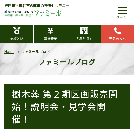
行田市・熊谷市の葬儀の行田セレモニー
メニュー
実績と絆
葬儀費用
式場を探す
至急の方へ
Home
ファミールブログ
ファミールブログ
樹木葬 第２期区画販売開
始！説明会・見学会開
催！