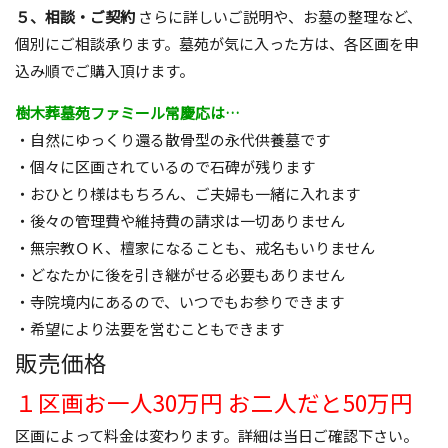
５、相談・ご契約
さらに詳しいご説明や、お墓の整理など、
個別にご相談承ります。墓苑が気に入った方は、各区画を申
込み順でご購入頂けます。
樹木葬墓苑ファミール常慶応は…
・自然にゆっくり還る散骨型の永代供養墓です
・個々に区画されているので石碑が残ります
・おひとり様はもちろん、ご夫婦も一緒に入れます
・後々の管理費や維持費の請求は一切ありません
・無宗教ＯＫ、檀家になることも、戒名もいりません
・どなたかに後を引き継がせる必要もありません
・寺院境内にあるので、いつでもお参りできます
・希望により法要を営むこともできます
販売価格
１区画お一人30万円 お二人だと50万円
区画によって料金は変わります。詳細は当日ご確認下さい。