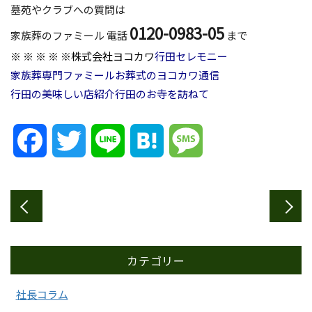
墓苑やクラブへの質問は
0120-0983-05
家族葬のファミール 電話
まで
※ ※ ※ ※ ※
株式会社ヨコカワ
行田セレモニー
家族葬専門ファミール
お葬式のヨコカワ通信
行田の美味しい店紹介
行田のお寺を訪ねて
Facebook
Twitter
Line
Hatena
Message
カテゴリー
社長コラム