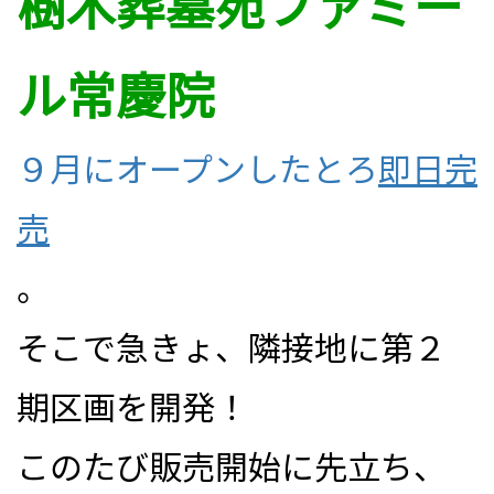
樹木葬墓苑ファミー
ル常慶院
９月にオープンしたとろ
即日完
売
。
そこで急きょ、隣接地に第２
期区画を開発！
このたび販売開始に先立ち、