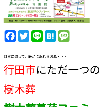
Facebook
Twitter
Line
Hatena
Message
自然に還って、静かに眠れるお墓・・・
行田市
にただ一つの
樹木葬