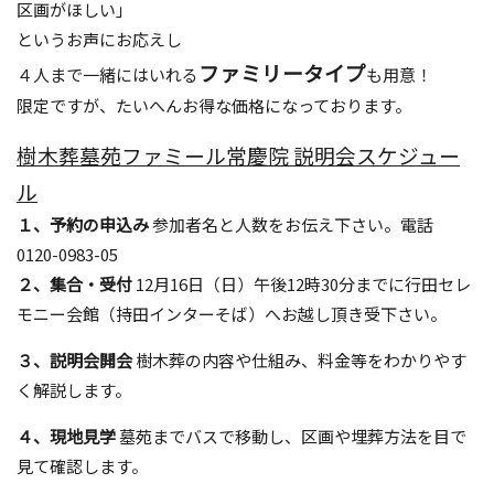
区画がほしい」
というお声にお応えし
ファミリータイプ
４人まで一緒にはいれる
も用意！
限定ですが、たいへんお得な価格になっております。
樹木葬墓苑ファミール常慶院 説明会スケジュー
ル
１、予約の申込み
参加者名と人数をお伝え下さい。電話
0120-0983-05
２、集合・受付
12月16日（日）午後12時30分までに行田セレ
モニー会館（持田インターそば）へお越し頂き受下さい。
３、説明会開会
樹木葬の内容や仕組み、料金等をわかりやす
く解説します。
４、現地見学
墓苑までバスで移動し、区画や埋葬方法を目で
見て確認します。