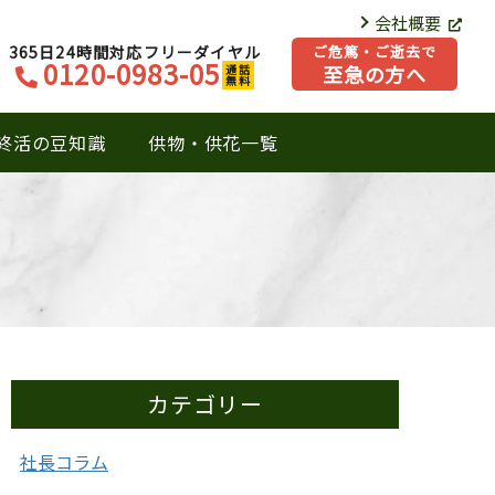
会社概要
365日24時間対応フリーダイヤル
ご危篤・ご逝去で
0120-0983-05
至急の方へ
通話
無料
終活の豆知識
供物・供花一覧
カテゴリー
社長コラム