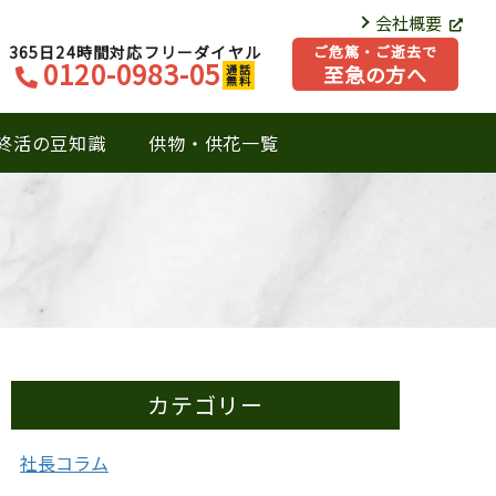
会社概要
365日24時間対応フリーダイヤル
ご危篤・ご逝去で
0120-0983-05
至急の方へ
通話
無料
終活の豆知識
供物・供花一覧
カテゴリー
社長コラム