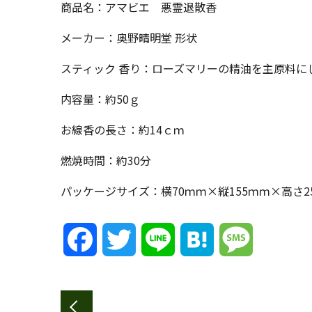
商品名：アマビエ 悪霊退散香
メーカー：奥野晴明堂 形状
スティック 香り：ローズマリーの精油を主原料に
内容量：約50ｇ
お線香の長さ：約14ｃｍ
燃焼時間：約30分
パッケージサイズ：横70ｍｍ×縦155ｍｍ×高さ2
Facebook
Twitter
Line
Hatena
Message