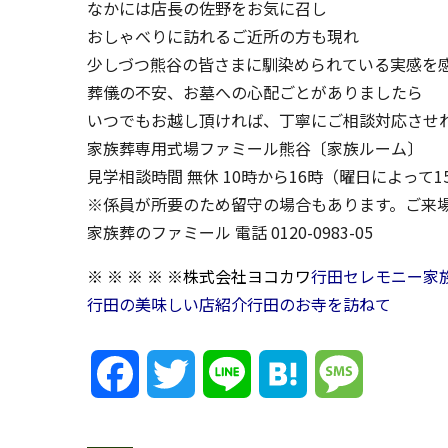
なかには店長の佐野をお気に召し
おしゃべりに訪れるご近所の方も現れ
少しづつ熊谷の皆さまに馴染められている実感を
葬儀の不安、お墓への心配ごとがありましたら
いつでもお越し頂ければ、丁寧にご相談対応させ
家族葬専用式場ファミール熊谷〔家族ルーム〕
見学相談時間 無休 10時から16時（曜日によって1
※係員が所要のため留守の場合もあります。ご来
家族葬のファミール 電話 0120-0983-05
※ ※ ※ ※ ※
株式会社ヨコカワ
行田セレモニー
家
行田の美味しい店紹介
行田のお寺を訪ねて
Facebook
Twitter
Line
Hatena
Message