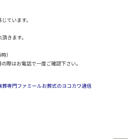
感じています。
れ頂きます。
5時）
場の際はお電話で一度ご確認下さい。
族葬専門ファミール
お葬式のヨコカワ通信