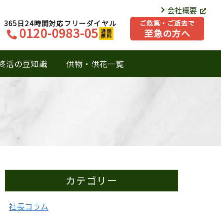
会社概要
365日24時間対応フリーダイヤル
ご危篤・ご逝去で
0120-0983-05
至急の方へ
通話
無料
終活の豆知識
供物・供花一覧
カテゴリー
社長コラム