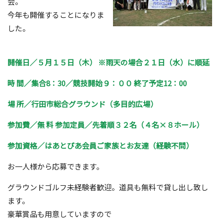
会。
今年も開催することになりま
した。
開催日／
５
月
１５
日（
木
） ※雨天の場合２１日（水）に順延
時 間／
集合
8
：
30
／競技開始９：００ 終了予定
12
：
00
場 所／行田市総合グラウンド（多目的広場）
参加費／無 料 参加定員／先着順３２名（４名×８ホール）
参加資格／はあとぴあ会員ご家族とお友達（経験不問）
お一人様から応募できます。
グラウンドゴルフ未経験者歓迎。道具も無料で貸し出し致し
ます。
豪華賞品も用意していますので