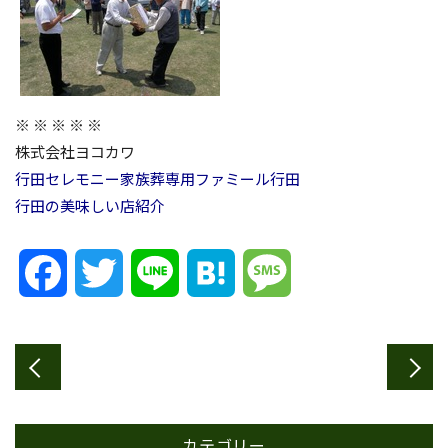
※ ※ ※ ※ ※
株式会社ヨコカワ
行田セレモニー
家族葬専用ファミール行田
行田の美味しい店紹介
Facebook
Twitter
Line
Hatena
Message
カテゴリー