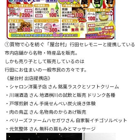
①買物で心を紡ぐ「屋台村」
行田セレモニーと提携している
市内店舗から名物・特産品を販売。
しかも売り子として販売しているのは
行田にお住まいの一般市民の方々です。
《屋台村 出店提携店》
・シャロン洋菓子店 さん 銘菓ラスクとソフトクリーム
・川端酒造 さん 地酒桝川の試飲と販売 ドリンク各種
・戸塚煎餅 さん 手焼せんべい炭火焼き体験
・肉の鳥正 さん 名物鳥のからあげ販売
・ベリーズファームハセガワさん 自家製イチゴソルベット
・元気整体 さん 無料の肩もみとマッサージ