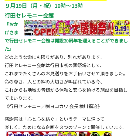
９月19日（月・祝）10時～13時
行田セレモニー会館
『おか
げさま
で行田セレモニー会館は開設20周年を迎えることができまし
た』
どのような命にも限りがあり、別れがあります。
行田セレモニー会館は行田市初の葬祭場として、
これまでたくさんのお見送りをお手伝いさせて頂きました。
命の尊さ、人との絆の大切さが叫ばれている今、
これからも地域の皆様から信頼と安心を頂ける施設を目指し
てまいります。
《行田セレモニー／㈱ヨコカワ 会長 横川福治》
感謝祭は「心と心を紡ぐ――」というテーマに沿って
楽しく、ためになる企画を３つのゾーンで開催しています。