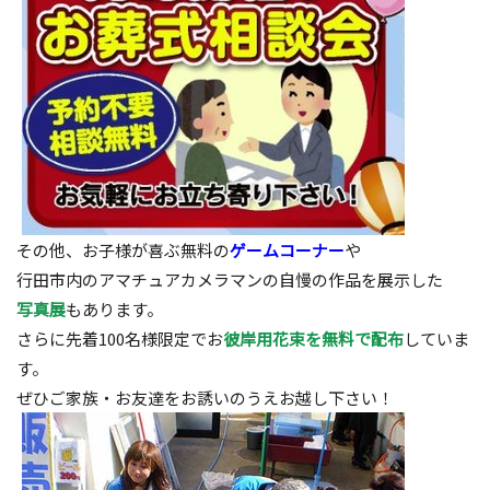
その他、お子様が喜ぶ無料の
ゲームコーナー
や
行田市内のアマチュアカメラマンの自慢の作品を展示した
写真展
もあります。
さらに先着100名様限定でお
彼岸用花束を無料で配布
していま
す。
ぜひご家族・お友達をお誘いのうえお越し下さい！