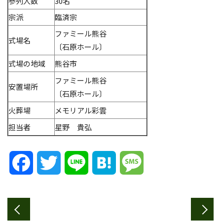
参列人数
30名
宗派
臨済宗
ファミール熊谷
式場名
〔石原ホール〕
式場の地域
熊谷市
ファミール熊谷
安置場所
〔石原ホール〕
火葬場
メモリアル彩雲
担当者
星野 貴弘
Facebook
Twitter
Line
Hatena
Message