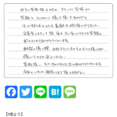
Facebook
Twitter
Line
Hatena
Message
【I様より】