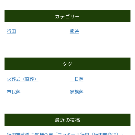
カテゴリー
行田
熊谷
タグ
火葬式（直葬）
一日葬
市民葬
家族葬
最近の投稿
行田市葬儀 お客様の声「ファミール行田〔行田市斎場〕」