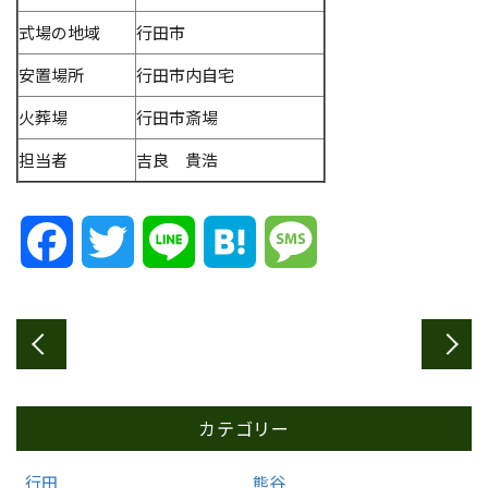
式場の地域
行田市
安置場所
行田市内自宅
火葬場
行田市斎場
担当者
吉良 貴浩
Facebook
Twitter
Line
Hatena
Message
カテゴリー
行田
熊谷