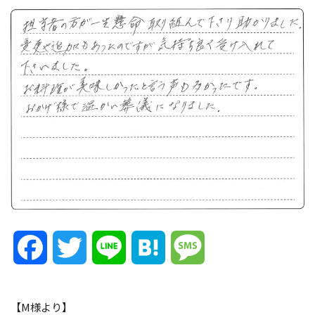
Facebook
Twitter
Line
Hatena
Message
【M様より】