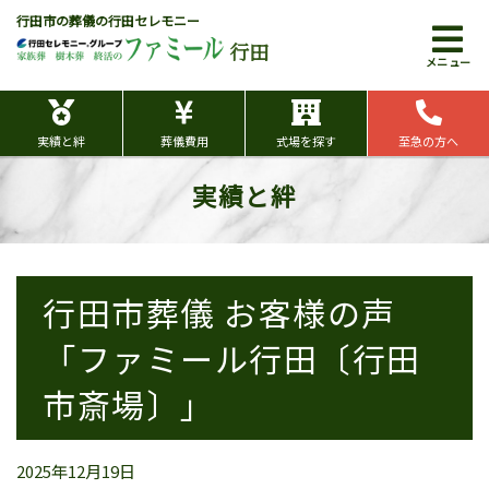
行田市の葬儀の行田セレモニー
行田
メニュー
実績と絆
葬儀費用
式場を探す
至急の方へ
実績と絆
行田市葬儀 お客様の声
「ファミール行田〔行田
市斎場〕」
2025年12月19日