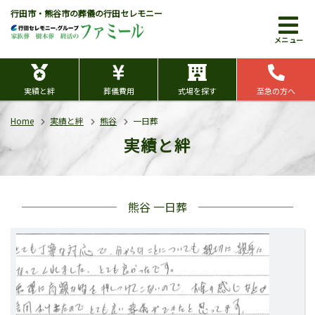
行田市・熊谷市の葬儀の行田セレモニー
メニュー
実績と絆
葬儀費用
式場を探す
至急の方へ
Home
実績と絆
熊谷
一日葬
実績と絆
熊谷 一日葬