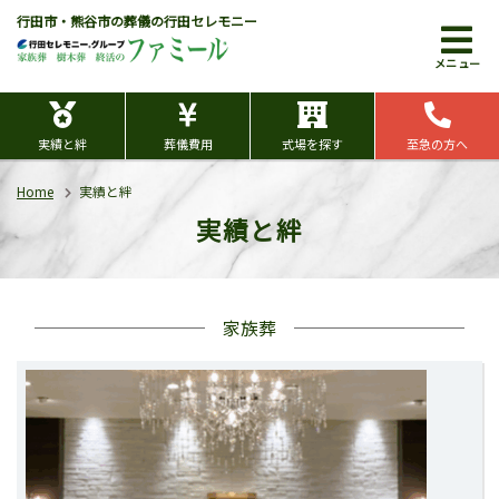
行田市・熊谷市の葬儀の行田セレモニー
メニュー
実績と絆
葬儀費用
式場を探す
至急の方へ
Home
実績と絆
実績と絆
家族葬