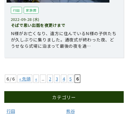
行田
家族葬
2022-09-28 (水)
そばで思い出話を夜更けまで
N様がお亡くなり、遠方に住んでいるN様の子供たち
が久しぶりに集りました。通夜式が終わった夜、ど
うせなら式場に泊まって最後の夜を過…
6 / 6
« 先頭
«
...
2
3
4
5
6
カテゴリー
行田
熊谷