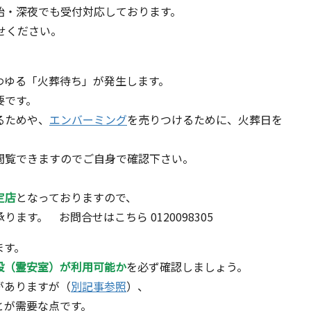
始・深夜でも受付対応しております。
せください。
わゆる「火葬待ち」が発生します。
要です。
るためや、
エンバーミング
を売りつけるために、火葬日を
閲覧できますのでご自身で確認下さい。
定店
となっておりますので、
す。 お問合せはこちら 0120098305
ます。
設（霊安室）が利用可能か
を必ず確認しましょう。
がありますが（
別記事参照
）、
とが需要な点です。