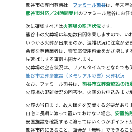
熊谷市の専門葬儀社
ファミール熊谷
は、年末年
熊谷市対応／24時間受付
のファミール熊谷にお任
次に確認すべきは
火葬場の空き状況
です。
熊谷市の火葬場は年始数日間休業しますので、い
いつから火葬が出来るのか、混雑状況に注意が必
悪質な葬儀業者は、霊安室使用料金をかさ増しす
先延ばしする事例も聞かれます。
火葬場の空き状況は、リアルタイムでどなたでも
熊谷市立葬斎施設（メモリアル彩雲）火葬状況
なお、ファミール熊谷は、
熊谷市立葬斎施設の指
火葬場の混雑状況の回答や、火葬のお申込みまで承りま
火葬の当日まで、故人様をを安置する必要があり
自宅に長期に渡って置いておけない場合、
安置施
安置施設を確認するに渡ってはいくつかポイント
熊谷市内にあること、面会が「無料」でできるこ