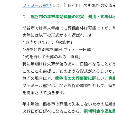
ファミール熊谷
には、何日利用しても無料の安置
２
熊谷市の年末年始葬儀の現実 費用・式場は
熊谷市では年末年始でも葬儀自体は可能ですが、
実際には以下の形式が多く選ばれます。
* 身内だけで行う「家族葬」
* 通夜と告別式を同日に行う「一日葬」
* 式を行わず火葬のみの「直葬」
特に年明けは火葬が混みあい、日延べなることが
このことを前提に、どのような形式がよろしいか
急ぎの場合ほど、
熊谷市の火葬事情に詳しい、実
ファミール熊谷は、地元熊谷の葬儀社として、家
を提案させて頂きます。
年末年始、熊谷市の葬儀で失敗しないための注意
火葬日が日延べになることから、
割増料金や追加