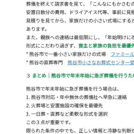
葬儀を終えて請求書を見て、「こんなにもかさむ
安置日数分の費用、ドライアイス代等、事前に見
見積りを見てから、家族だけの小さい式場にする
あります。
また、親族への連絡は最低限にし、「年始明けに
形式にこだわり過ぎず、
喪主と家族の負担を最優
* 熊谷市で一番小さい家族だけの式場
ファミー
* 熊谷の直葬専門
熊谷市小さなお葬式センター
３
まとめ｜熊谷市で年末年始に急ぎ葬儀を行うた
熊谷市で年末年始に急ぎ葬儀を行う場合は、
1. 熊谷市対応・年中無休の葬儀社へ早急に連絡
2. 火葬場と安置施設の確保を最優先
3. 一日葬・直葬など柔軟な形式を選択
この３点が重要です。
限られた条件の中でも、正しい情報と冷静な判断