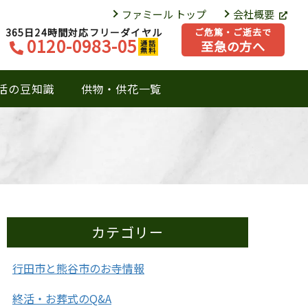
ファミール トップ
会社概要
365日24時間対応フリーダイヤル
ご危篤・ご逝去で
0120-0983-05
至急の方へ
通話
無料
活の豆知識
供物・供花一覧
カテゴリー
行田市と熊谷市のお寺情報
終活・お葬式のQ&A