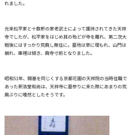
れました。
元来松平家と十数軒の家老武士によって護持されてきた天祥
寺でしたが、松平家をはじめ其の殆どが寺を離れ、第二次大
戦後にはすっかり荒廃し無住に。墓地は草に埋もれ、山門は
崩れ、庫裡は傾き、廃寺寸前となりました。
昭和
51
年、開基を同じくする京都花園の天祥院の当時住職で
あった釈浩堂和尚は、天祥寺に墓参りに来た際にあまりの荒
廃ぶりに唖然としたそうです。