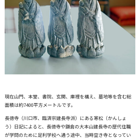
現在山門、本堂、書院、玄関、庫裡を構え、墓地等を含む総
面積は約
7400
平方メートルです。
長徳寺（川口市、臨済宗建長寺派）にある寒松（かんしょ
う）日記によると、長徳寺や鎌倉の大本山建長寺の歴代住職
が学問のために足利学校へ通う途中、当時空き寺となってい