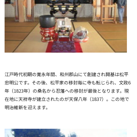
江戸時代初期の寛永年間、和州郡山にて創建され開基は松平
忠明公です。その後、松平家の移封毎に寺も転じられ、文政
6
年（
1823
年）の桑名から忍藩への移封が最後となります。現
在地に天祥寺が建立されたのが天保八年（
1837
）。この地で
明治維新を迎えます。