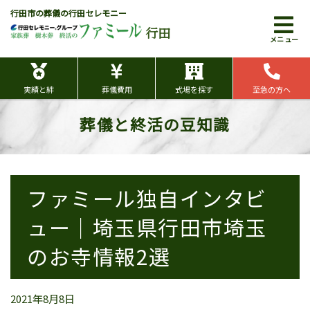
行田市の葬儀の行田セレモニー
行田
メニュー
実績と絆
葬儀費用
式場を探す
至急の方へ
葬儀と終活の豆知識
ファミール独自インタビ
ュー｜埼玉県行田市埼玉
のお寺情報2選
2021年8月8日