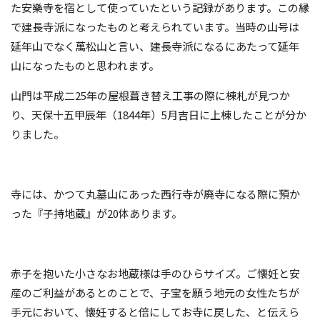
た安樂寺を宿として使っていたという記録があります。この縁
で建長寺派になったものと考えられています。当時の山号は
延年山でなく萬松山と言い、建長寺派になるにあたって延年
山になったものと思われます。
山門は平成二
25
年の屋根葺き替え工事の際に棟札が見つか
り、天保十五甲辰年（
1844
年）
5
月吉日に上棟したことが分か
りました。
寺には、かつて丸墓山にあった西行寺が廃寺になる際に預か
った『子持地蔵』が
20
体あります。
赤子を抱いた小さなお地蔵様は手のひらサイズ。ご懐妊と安
産のご利益があるとのことで、子宝を願う地元の女性たちが
手元において、懐妊すると倍にしてお寺に戻した、と伝えら