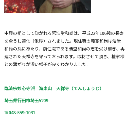
中興の祖として仰がれる釈浩堂和尚は、平成
22
年
106
歳の長寿
を全うし遷化（他界）されました。現住職の義寛和尚は浩堂
和尚の孫にあたり、前住職である浩堂和尚の志を受け継ぎ、再
建された天祥寺を守っておられます。取材させて頂き、檀家様
との繋がりが深い様子が良くわかりました。
臨済宗妙心寺派 海東山 天祥寺（てんしょうじ）
埼玉県行田市埼玉5209
℡048-559-1031