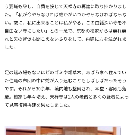
う要職も辞し、自費を投じて天祥寺の再建に取り掛かりまし
た。「私が今やらなければ誰かがいつかやらなければならな
い。故に、私に出来ることは私がやる。この由緒深い寺を不
自由ない寺にしたい」との一念で、京都の檀家からは戻れ戻
れと矢の督促も聞こえないふりをして、再建に力を注がれま
した。
足の踏み場もないほどのゴミや雑草木。あばら家へ住んでい
た住職の布団の中に蛇が入り込むこともしばしばだったそう
です。それから
30
余年、境内地も整備され、本堂・客殿も落
慶。檀家も年々増え、天祥寺は
1
人の老僧と多くの縁者によっ
て見事復興再建を果たしました。