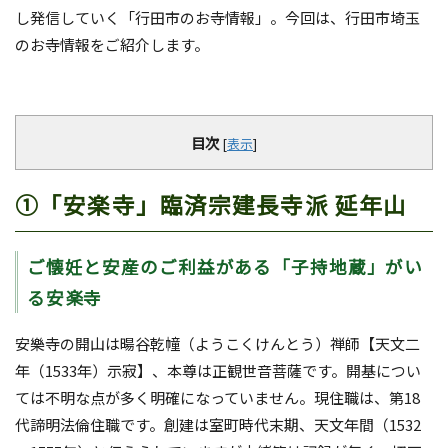
し発信していく「行田市のお寺情報」。今回は、行田市埼玉
のお寺情報をご紹介します。
目次
[
表示
]
①「安楽寺」臨済宗建長寺派 延年山
ご懐妊と安産のご利益がある「子持地蔵」がい
る安楽寺
安樂寺の開山は暘谷乾幢（ようこくけんとう）禅師【天文二
年（
1533
年）示寂】、本尊は正観世音菩薩です。開基につい
ては不明な点が多く明確になっていません。現住職は、第
18
代諦明法倫住職です。創建は室町時代末期、天文年間（
1532