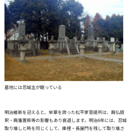
墓地には忍城主が眠っている
明治維新を迎えると、栄華を誇った松平家菩提所は、廃仏毀
釈・廃藩置県等の影響もあり衰退します。明治
6
年には、忍城
取り壊しと時を同じくして、庫裡・長屋門を残して取り壊さ