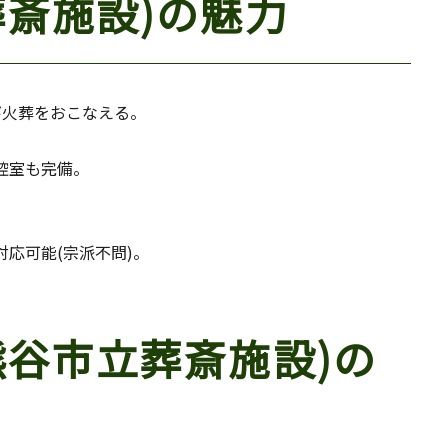
葬斎施設)の魅力
び火葬をおこなえる。
控室も完備。
。
応可能(宗派不問)。
熊谷市立葬斎施設)の