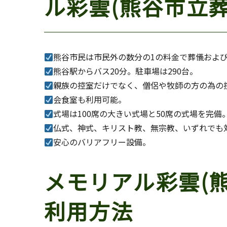
ル彩雲(熊谷市立
熊谷市民は市民外の数分の1の料金で葬儀およ
熊谷駅からバス20分。駐車場は290台。
親族の控室だけでなく、僧侶や牧師の方の為の
会食室も利用可能。
式場は100席の大きい式場と50席の式場を完備
仏式、神式、キリスト教、無宗教、いずれでも対
安心のバリアフリー設備。
メモリアル彩雲(
利用方法