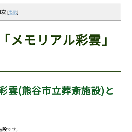
目次
[
表示
]
「メモリアル彩雲」
彩雲(熊谷市立葬斎施設)と
施設です。