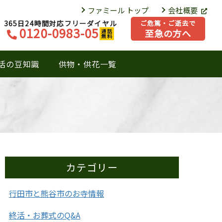
ファミール トップ
会社概要
365日24時間対応フリーダイヤル
ご危篤・ご逝去で
0120-0983-05
至急の方へ
通話
無料
活の豆知識
供物・供花一覧
カテゴリー
行田市と熊谷市のお寺情報
終活・お葬式のQ&A