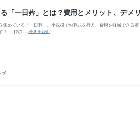
いる「一日葬」とは？費用とメリット、デメ
を集めている「一日葬」。小規模でお葬式を行え、費用を軽減できる嬉
埼
！ 目次1 …
続きを読む
玉
県
熊
谷
市
の
ープ
お
葬
式
｜
今、
注
目
さ
れ
て