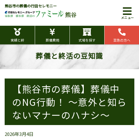
熊谷市の葬儀の行田セレモニー
熊谷
メニュー
実績と絆
葬儀費用
式場を探す
至急の方へ
葬儀と終活の豆知識
【熊谷市の葬儀】葬儀中
のNG行動！ ～意外と知ら
ないマナーのハナシ～
2026年3月4日