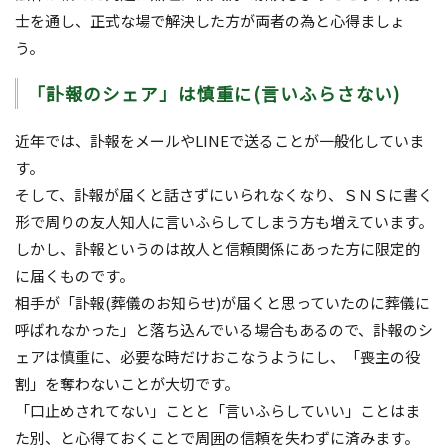
士を通し、正式な場で解決した方が両者の為と心得ましょ
う。
「訃報のシェア」は慎重に(言いふらさない)
近年では、訃報をメールやLINEで送ることが一般化していま
す。
そして、訃報が届くと話さずにいられなくなり、ＳＮＳに書く
形で周りの友人知人に言いふらしてしまう方も増えています。
しかし、訃報というのは故人と信頼関係にあった方に限定的
に届くものです。
相手が「訃報(葬儀のお知らせ)が届くと思っていたのに葬儀に
呼ばれなかった」と落ち込んでいる場合もあるので、訃報のシ
ェアは慎重に、必要な時だけおこなうようにし、「喪主の役
割」を奪わないことが大切です。
「口止めされてない」ことと「言いふらしていい」ことはま
た別、と心得ておくことで周囲の信頼を失わずに済みます。