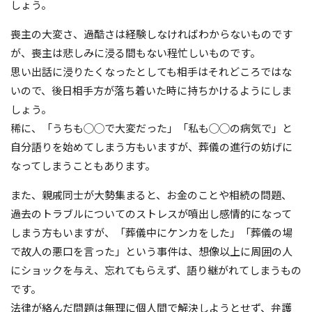
しょう。
喪主の大変さ、過酷さは経験しなければわからないものです
が、喪主は悲しみに浸る間もない程忙しいものです。
思い出話に浸りたくなったとしても相手はそれどころではな
いので、後日相手方が落ち着いた時に持ちかけるようにしま
しょう。
稀に、「うちも◯◯で大変だった」「私も◯◯の病気で」と
自分語りを始めてしまう方もいますが、葬儀の進行の妨げに
なってしまうこともあります。
また、親戚同士が大勢集まると、お金のことや相続の問題、
過去のトラブルについてのストレスが噴出し感情的になって
しまう方もいますが、「葬儀中にケンカをした」「葬儀の場
で故人の悪口を言った」という事件は、想像以上に周囲の人
にショックを与え、忘れてもらえず、語り継がれてしまうもの
です。
法律が絡んだ問題は無理に個人間で解決しようとせず、弁護