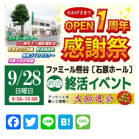
Facebook
Twitter
Line
Hatena
Message