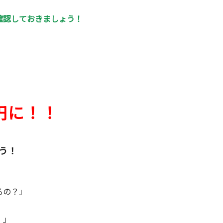
確認しておきましょう！
0円に！！
う！
るの？」
」
。」