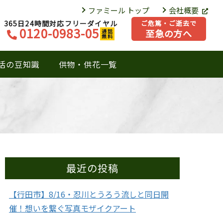
ファミール トップ
会社概要
365日24時間対応フリーダイヤル
ご危篤・ご逝去で
0120-0983-05
至急の方へ
通話
無料
活の豆知識
供物・供花一覧
最近の投稿
【行田市】8/16・忍川とうろう流しと同日開
催！想いを繋ぐ写真モザイクアート