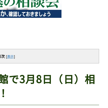
目次
[
表示
]
館で3月8日（日）相
！