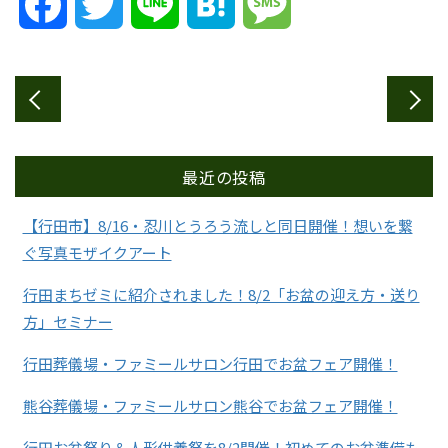
Facebook
Twitter
Line
Hatena
Message
最近の投稿
【行田市】8/16・忍川とうろう流しと同日開催！想いを繋
ぐ写真モザイクアート
行田まちゼミに紹介されました！8/2「お盆の迎え方・送り
方」セミナー
行田葬儀場・ファミールサロン行田でお盆フェア開催！
熊谷葬儀場・ファミールサロン熊谷でお盆フェア開催！
行田お盆祭り＆人形供養祭を8/2開催！初めてのお盆準備も