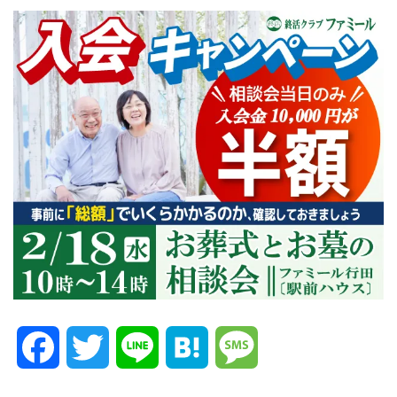
Facebook
Twitter
Line
Hatena
Message