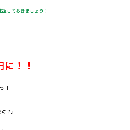
確認しておきましょう！
0円に！！
う！
るの？」
」
。」