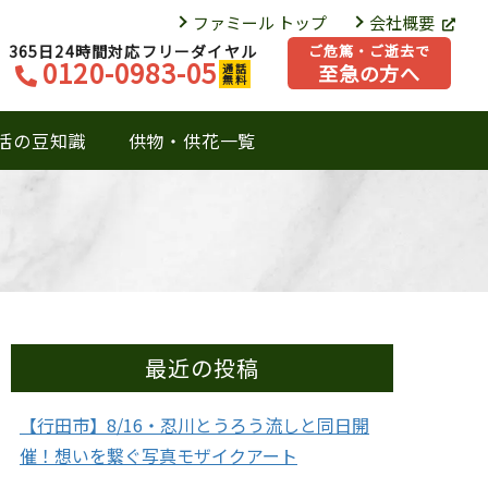
ファミール トップ
会社概要
365日24時間対応フリーダイヤル
ご危篤・ご逝去で
0120-0983-05
至急の方へ
通話
無料
活の豆知識
供物・供花一覧
最近の投稿
【行田市】8/16・忍川とうろう流しと同日開
催！想いを繋ぐ写真モザイクアート