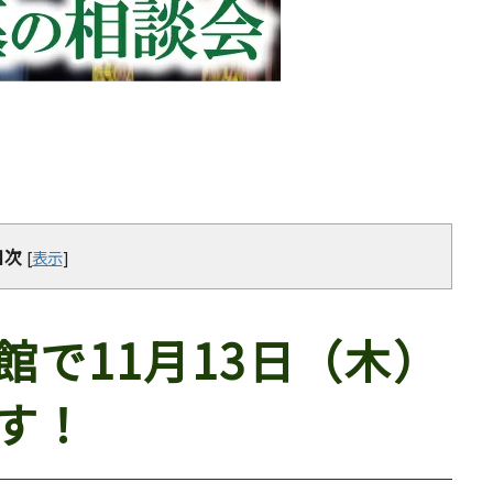
目次
[
表示
]
で11月13日（木）
す！