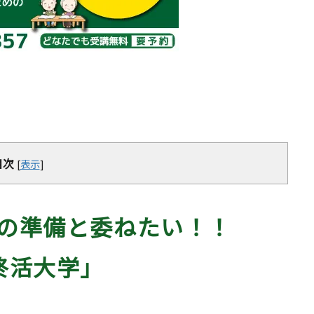
目次
[
表示
]
の準備と委ねたい！！
終活大学」