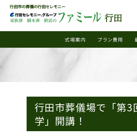
行田市の葬儀の行田セレモニー
行田
式場案内
プラン費用
行田市葬儀場で「第3
学」開講！