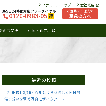
ファミール トップ
会社概要
365日24時間対応フリーダイヤル
ご危篤・ご逝去で
0120-0983-05
至急の方へ
通話
無料
活の豆知識
供物・供花一覧
最近の投稿
【行田市】8/16・忍川とうろう流しと同日開
催！想いを繋ぐ写真モザイクアート