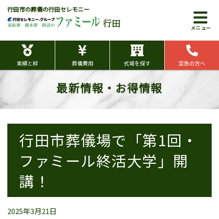
行田市の葬儀の行田セレモニー
行田
メニュー
実績と絆
葬儀費用
式場を探す
至急の方へ
最新情報・お得情報
行田市葬儀場で「第1回・
ファミール終活大学」開
講！
2025年3月21日