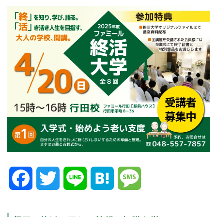
Facebook
Twitter
Line
Hatena
Message