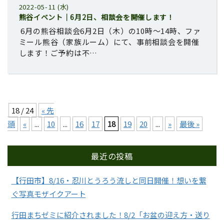
2022-05-11 (水)
熊谷イベント｜6月2日、相談会を開催します！
6月の熊谷相談会6月2日（木）の10時〜14時、ファ
ミール熊谷（家族ルーム）にて、事前相談会を開催
します！ご予約は不…
18 / 24
« 先
頭
«
...
10
...
16
17
18
19
20
...
»
最後 »
最近の投稿
【行田市】8/16・忍川とうろう流しと同日開催！想いを繋
ぐ写真モザイクアート
行田まちゼミに紹介されました！8/2「お盆の迎え方・送り