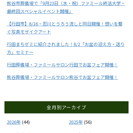
熊谷市葬儀場で「9月23日（水・祝）ファミール終活大学・
最終回スペシャルイベント開催」
【行田市】8/16・忍川とうろう流しと同日開催！想いを繋
ぐ写真モザイクアート
行田まちゼミに紹介されました！8/2「お盆の迎え方・送り
方」セミナー
行田葬儀場・ファミールサロン行田でお盆フェア開催！
熊谷葬儀場・ファミールサロン熊谷でお盆フェア開催！
全月別アーカイブ
2026年
(44)
2025年
(56)