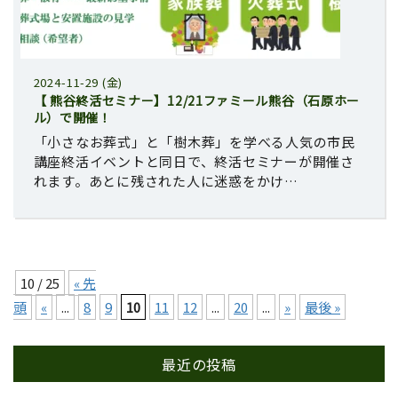
2024-11-29 (金)
【 熊谷終活セミナー】12/21ファミール熊谷（石原ホー
ル）で開催！
「小さなお葬式」と「樹木葬」を学べる人気の市民
講座終活イベントと同日で、終活セミナーが開催さ
れます。あとに残された人に迷惑をかけ…
10 / 25
« 先
頭
«
...
8
9
10
11
12
...
20
...
»
最後 »
最近の投稿