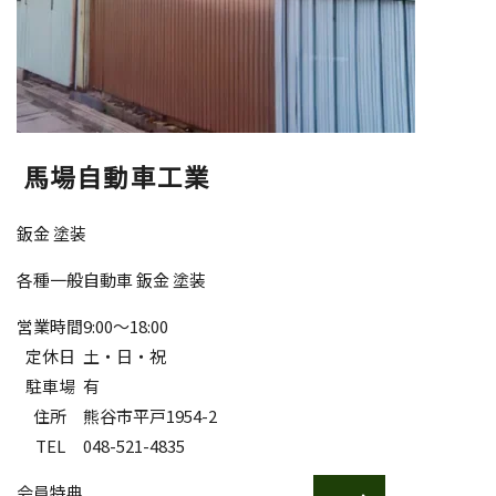
馬場自動車工業
鈑金 塗装
各種一般自動車 鈑金 塗装
営業時間
9:00～18:00
定休日
土・日・祝
駐車場
有
住所
熊谷市平戸1954-2
TEL
048-521-4835
会員特典