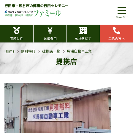
行田市・熊谷市の葬儀の行田セレモニー
メニュー
実績と絆
葬儀費用
式場を探す
至急の方へ
Home
割引特典
提携店一覧
馬場自動車工業
提携店