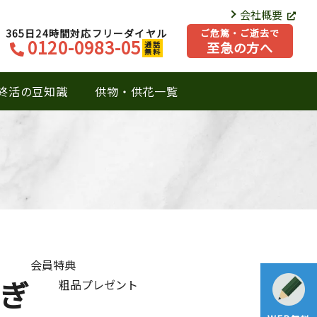
会社概要
365日24時間対応フリーダイヤル
ご危篤・ご逝去で
0120-0983-05
至急の方へ
通話
無料
終活の豆知識
供物・供花一覧
会員特典
ぎ
粗品プレゼント