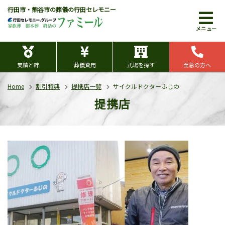
行田市・熊谷市の葬儀の行田セレモニー
メニュー
実績と絆
葬儀費用
式場を探す
至急の方へ
Home
割引特典
提携店一覧
サイクルドクターふじの
提携店