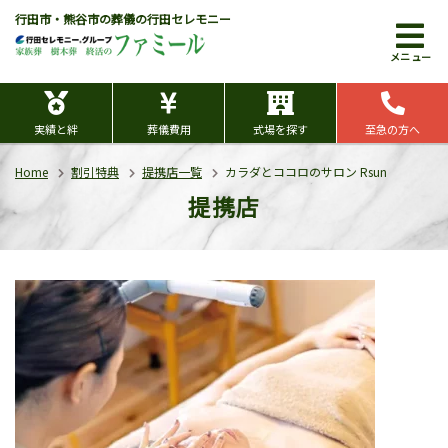
行田市・熊谷市の葬儀の行田セレモニー
メニュー
実績と絆
葬儀費用
式場を探す
至急の方へ
Home
割引特典
提携店一覧
カラダとココロのサロン Rsun
提携店