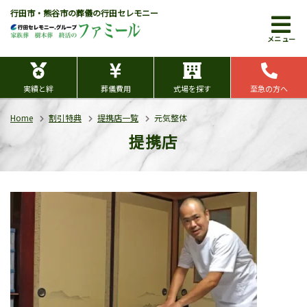
行田市・熊谷市の葬儀の行田セレモニー
メニュー
実績と絆
葬儀費用
式場を探す
至急の方へ
Home
割引特典
提携店一覧
元気整体
提携店