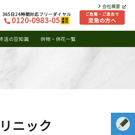
会社概要
365日24時間対応フリーダイヤル
ご危篤・ご逝去で
0120-0983-05
至急の方へ
通話
無料
終活の豆知識
供物・供花一覧
リニック