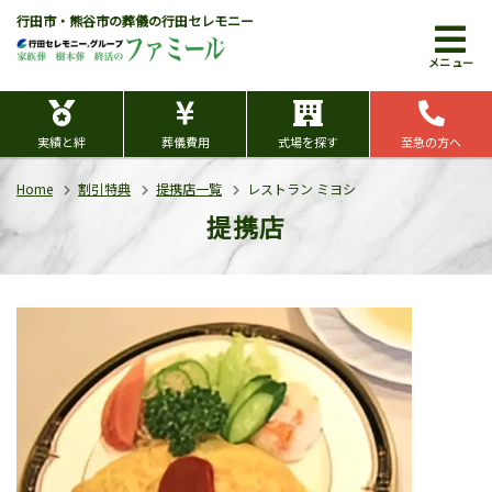
行田市・熊谷市の葬儀の行田セレモニー
メニュー
実績と絆
葬儀費用
式場を探す
至急の方へ
Home
割引特典
提携店一覧
レストラン ミヨシ
提携店