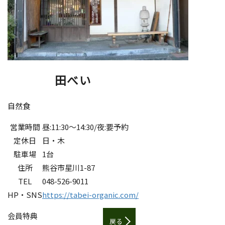
田べい
自然食
営業時間
昼:11:30～14:30/夜:要予約
定休日
日・木
駐車場
1台
住所
熊谷市星川1-87
TEL
048-526-9011
HP・SNS
https://tabei-organic.com/
会員特典
戻る