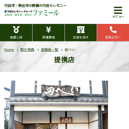
行田市・熊谷市の葬儀の行田セレモニー
メニュー
実績と絆
葬儀費用
式場を探す
至急の方へ
Home
割引特典
提携店一覧
田べい
提携店